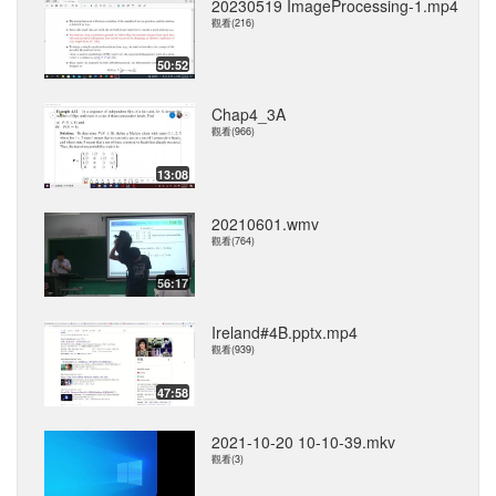
20230519 ImageProcessing-1.mp4
觀看(216)
50:52
Chap4_3A
觀看(966)
13:08
20210601.wmv
觀看(764)
56:17
Ireland#4B.pptx.mp4
觀看(939)
47:58
2021-10-20 10-10-39.mkv
觀看(3)