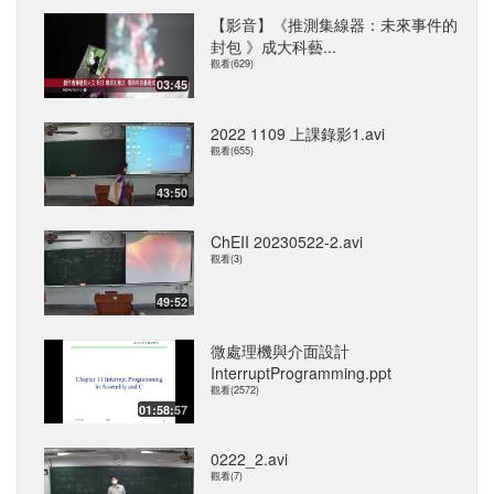
【影音】《推測集線器：未來事件的
封包 》成大科藝...
觀看(629)
03:45
2022 1109 上課錄影1.avi
觀看(655)
43:50
ChEII 20230522-2.avi
觀看(3)
49:52
微處理機與介面設計
InterruptProgramming.ppt
觀看(2572)
01:58:57
0222_2.avi
觀看(7)