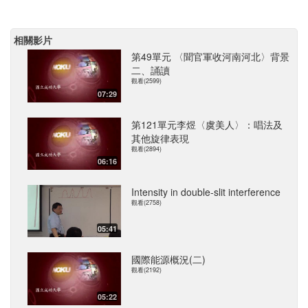
相關影片
第49單元 〈聞官軍收河南河北〉背景
二、誦讀
觀看(2599)
07:29
第121單元李煜〈虞美人〉：唱法及
其他旋律表現
觀看(2894)
06:16
Intensity in double-slit interference
觀看(2758)
05:41
國際能源概況(二)
觀看(2192)
05:22