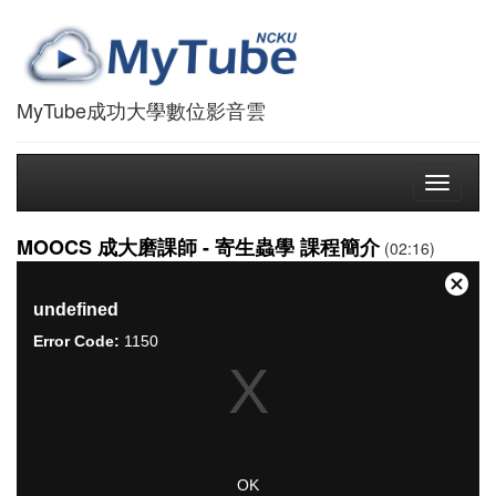
MyTube成功大學數位影音雲
Toggle
navigati
MOOCS 成大磨課師 - 寄生蟲學 課程簡介
(02:16)
This
is
關
undefined
a
閉
modal
Error Code:
1150
對
window.
話
框
OK