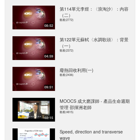
第114單元李煜：〈浪淘沙〉：內容
（二）
觀看(2772)
08:52
第122單元蘇軾〈水調歌頭〉：背景
（一）
觀看(2372)
04:59
廢熱回收利用(一)
觀看(2436)
09:51
MOOCS 成大磨課師 - 產品生命週期
管理 邵揮洲老師
觀看(4815)
02:15
Speed, direction and transverse
wave