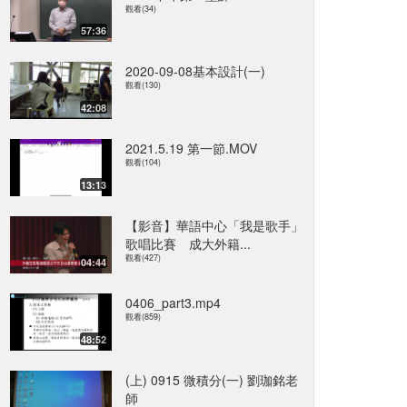
觀看(34)
57:36
2020-09-08基本設計(一)
觀看(130)
42:08
2021.5.19 第一節.MOV
觀看(104)
13:13
【影音】華語中心「我是歌手」
歌唱比賽 成大外籍...
觀看(427)
04:44
0406_part3.mp4
觀看(859)
48:52
(上) 0915 微積分(一) 劉珈銘老
師