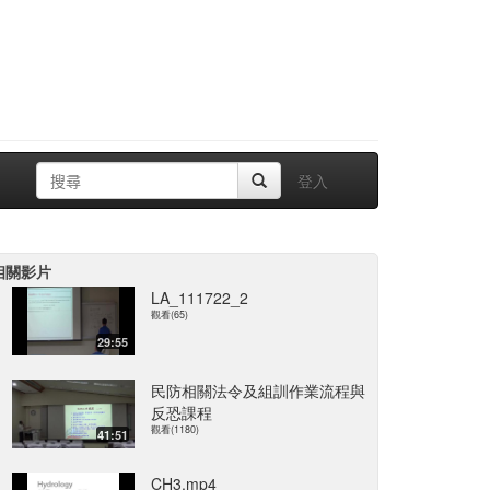
登入
相關影片
LA_111722_2
觀看(65)
29:55
民防相關法令及組訓作業流程與
反恐課程
觀看(1180)
41:51
CH3.mp4