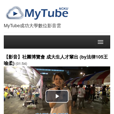
MyTube成功大學數位影音雲
Toggle
navigati
【影音】社團博覽會 成大生人才輩出 (by法律105王
喻柔)
(01:54)
播
放