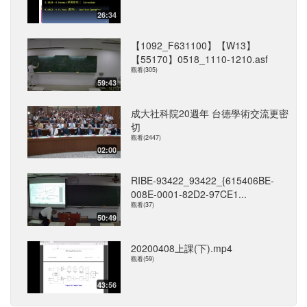
26:34
【1092_F631100】【W13】
【55170】0518_1110-1210.asf
觀看(305)
59:43
成大社科院20週年 台德學術交流更密
切
觀看(2447)
02:00
RIBE-93422_93422_{615406BE-
008E-0001-82D2-97CE1...
觀看(37)
50:49
20200408上課(下).mp4
觀看(59)
43:56