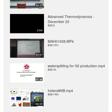
43:17
Advanced Thermodynamics -
December 23
觀看(2)
Live
MAH01938.MP4
觀看(1291)
43:07
watersplitting for H2 production.mp4
觀看(18)
07:38
Ireland#5B.mp4
觀看(1492)
50:03