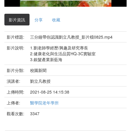
影
片
影片資訊
分享
收藏
影片標題:
三分鐘帶你認識劉立凡教授_影片檔0825.mp4
影片說明:
1.劉老師學經歷/興趣及研究專長
2.健康老化與生活品質HQ-3C實驗室
3.銀髮產業新藍海
影片分類:
校園新聞
演講者:
劉立凡教授
上傳時間:
2021-08-25 14:15:38
上傳者:
醫學院老年學所
觀看次數:
3347