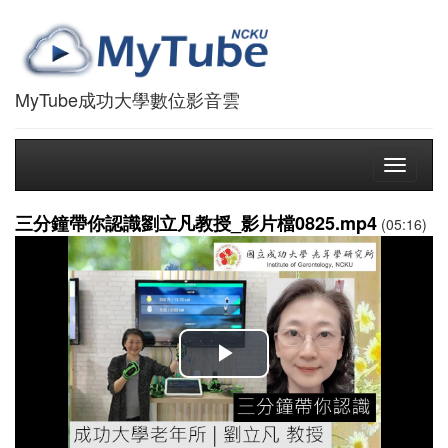
MyTube成功大學數位影音雲
Toggle
navigati
三分鐘帶你認識劉立凡教授_影片檔0825.mp4
(05:16)
播
放