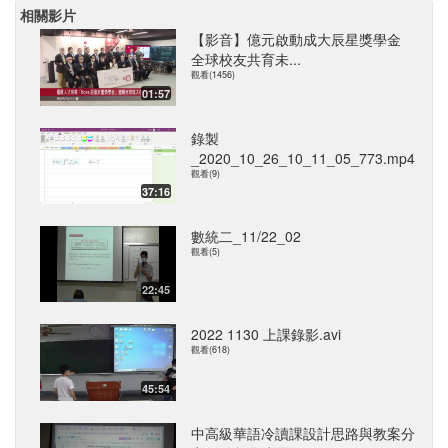
相關影片
【影音】億元啟動成大辰星獎學金
全球校友共育未...
觀看(1456)
01:57
錄製
_2020_10_26_10_11_05_773.mp4
觀看(9)
37:16
數統二_11/22_02
觀看(5)
22:45
2022 1130 上課錄影.avi
觀看(618)
45:54
中高級華語冷讀課設計思路與教案分