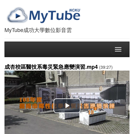
MyTube成功大學數位影音雲
Toggle
navigati
成杏校區醫技系毒災緊急應變演習.mp4
(39:27)
播
放