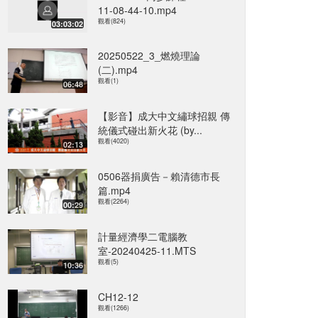
11-08-44-10.mp4
觀看(824)
03:03:02
20250522_3_燃燒理論
(二).mp4
觀看(1)
06:48
【影音】成大中文繡球招親 傳
統儀式碰出新火花 (by...
觀看(4020)
02:13
0506器捐廣告－賴清德市長
篇.mp4
觀看(2264)
00:29
計量經濟學二電腦教
室-20240425-11.MTS
觀看(5)
10:36
CH12-12
觀看(1266)