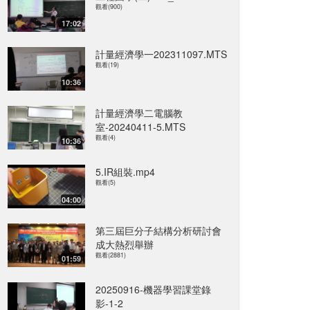
觀看(900)
17:02
計量經濟學一202311097.MTS
觀看(19)
10:36
計量經濟學二電腦教
室-20240411-5.MTS
觀看(4)
10:36
5.IR組裝.mp4
觀看(5)
04:00
第三屆巨分子結構分析研討會
成大熱烈舉辦
觀看(2881)
01:59
20250916-機器學習課堂錄
影-1-2