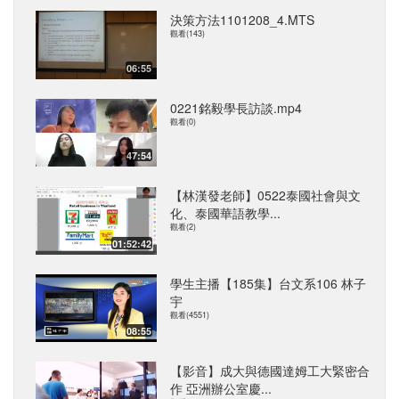
決策方法1101208_4.MTS
觀看(143)
06:55
0221銘毅學長訪談.mp4
觀看(0)
47:54
【林漢發老師】0522泰國社會與文
化、泰國華語教學...
觀看(2)
01:52:42
學生主播【185集】台文系106 林子
宇
觀看(4551)
08:55
【影音】成大與德國達姆工大緊密合
作 亞洲辦公室慶...