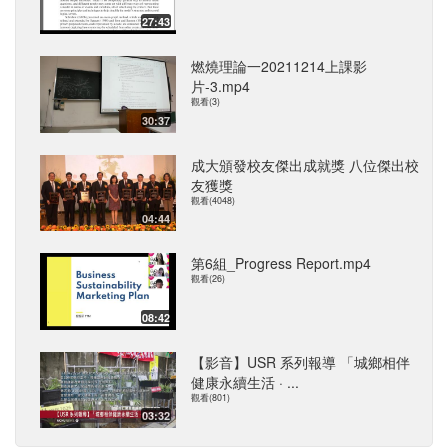
27:43
燃燒理論一20211214上課影
片-3.mp4
觀看(3)
30:37
成大頒發校友傑出成就獎 八位傑出校
友獲獎
觀看(4048)
04:44
第6組_Progress Report.mp4
觀看(26)
08:42
【影音】USR 系列報導 「城鄉相伴
健康永續生活 · ...
觀看(801)
03:32