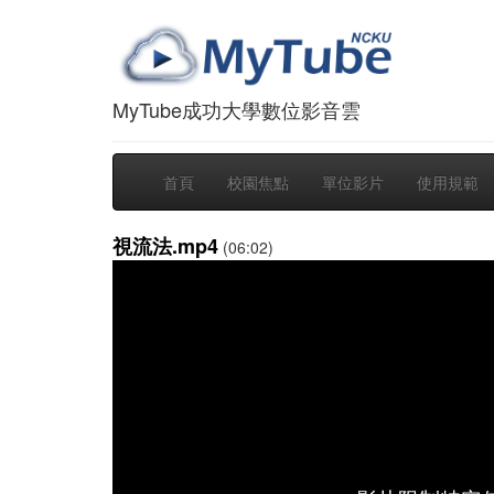
MyTube成功大學數位影音雲
首頁
校園焦點
單位影片
使用規範
視流法.mp4
(06:02)