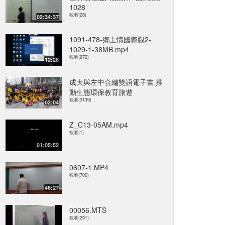
1028
觀看(28)
02:34:37
1091-478-鄉土情國際觀2-
1029-1-38MB.mp4
觀看(972)
12:28
成大與左中合編雙語電子書 推
動生態環保教育旅遊
觀看(3139)
02:04
Z_C13-05AM.mp4
觀看(1)
01:05:52
0607-1.MP4
觀看(700)
46:27
00056.MTS
觀看(291)