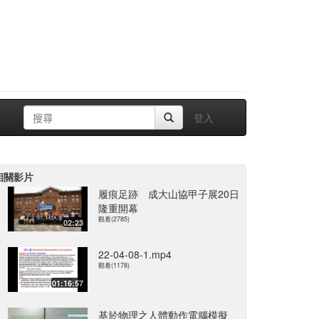
登入
相關影片
履痕足跡 成大山協甲子展20日
隆重開幕
觀看(2785)
02:23
22-04-08-1.mp4
觀看(1178)
01:16:57
基於物理之人體動作電腦模擬