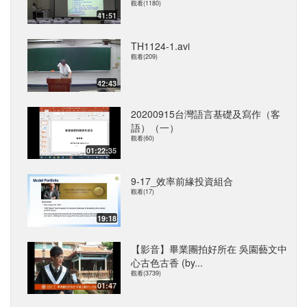
觀看(1180)
41:51
TH1124-1.avi
觀看(209)
42:43
20200915台灣語言基礎及寫作（客
語）（一）
觀看(60)
01:22:35
9-17_效率前緣投資組合
觀看(17)
19:18
【影音】畢業團拍好所在 吳園藝文中
心古色古香 (by...
觀看(3739)
01:47