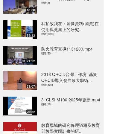
觀看(3)
18:00
我拍故我在：圖像資料(圖資)在
使用與蒐集上 的研究...
觀看(6063)
54:32
防火教育宣導1131209.mp4
觀看(20)
01:21:22
2018 ORCID台灣工作坊. 基於
ORCID導入發展政大學術...
觀看(822)
21:07
3_CLSI M100 2025年更新.mp4
觀看(18)
26:32
教育場域的研究倫理議題及教育
部教學實踐計畫的研...