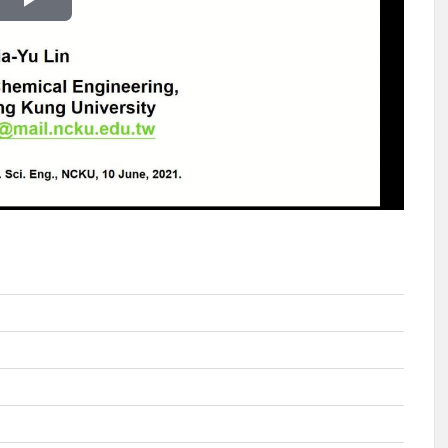
播
放
影
片