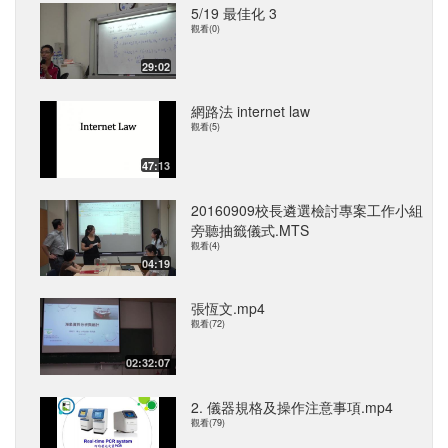
5/19 最佳化 3
觀看(0)
29:02
網路法 internet law
觀看(5)
47:13
20160909校長遴選檢討專案工作小組
旁聽抽籤儀式.MTS
觀看(4)
04:19
張恆文.mp4
觀看(72)
02:32:07
2. 儀器規格及操作注意事項.mp4
觀看(79)