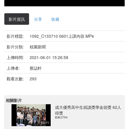
影片資訊
分享
收藏
影片標題:
1092_C133710 0601上課內容.MP4
影片分類:
校園新聞
上傳時間:
2021-06-01 15:26:58
上傳者:
蔡誌軒
觀看次數:
293
相關影片
成大優秀高中生就讀獎學金頒獎 62人
得獎
觀看(2754)
02:11