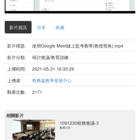
影
片
影片資訊
分享
收藏
影片標題:
使用Google Meet線上監考教學(教授視角).mp4
影片分類:
研討會議/教育訓練
上傳時間:
2021-05-31 16:33:29
上傳者:
教務處教學發展中心
觀看次數:
2171
相關影片
1091230校務會議-3
觀看(13)
25:31