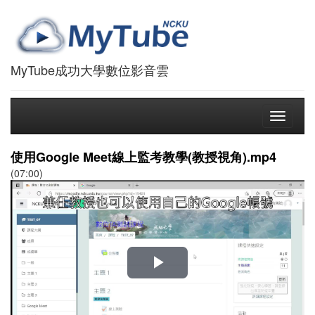
MyTube成功大學數位影音雲
Toggle
navigati
使用Google Meet線上監考教學(教授視角).mp4
(07:00)
播
放