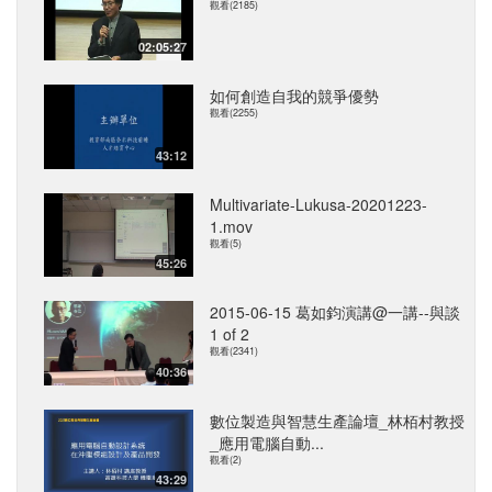
觀看(2185)
02:05:27
如何創造自我的競爭優勢
觀看(2255)
43:12
Multivariate-Lukusa-20201223-
1.mov
觀看(5)
45:26
2015-06-15 葛如鈞演講@一講--與談
1 of 2
觀看(2341)
40:36
數位製造與智慧生產論壇_林栢村教授
_應用電腦自動...
觀看(2)
43:29