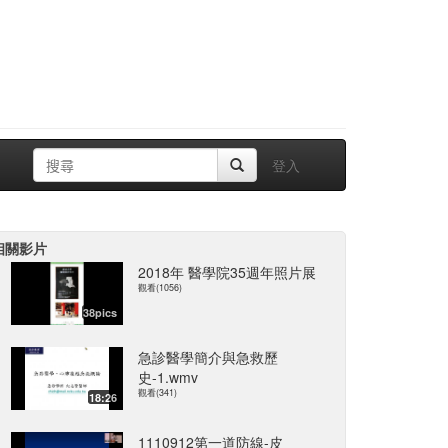
登入
相關影片
2018年 醫學院35週年照片展
觀看(1056)
38pics
急診醫學簡介與急救歷
史-1.wmv
觀看(341)
18:26
1110912第一道防線-皮