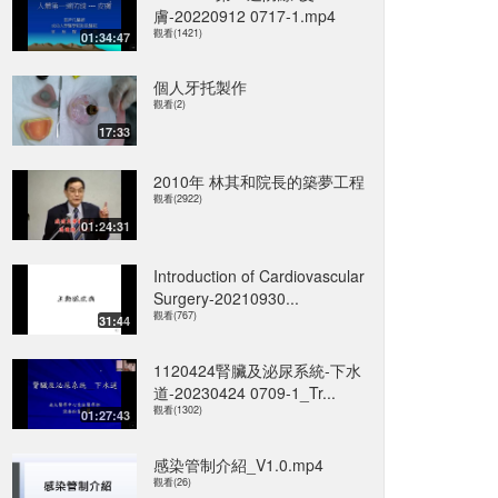
膚-20220912 0717-1.mp4
觀看(1421)
01:34:47
個人牙托製作
觀看(2)
17:33
2010年 林其和院長的築夢工程
觀看(2922)
01:24:31
Introduction of Cardiovascular
Surgery-20210930...
觀看(767)
31:44
1120424腎臟及泌尿系統-下水
道-20230424 0709-1_Tr...
觀看(1302)
01:27:43
感染管制介紹_V1.0.mp4
觀看(26)