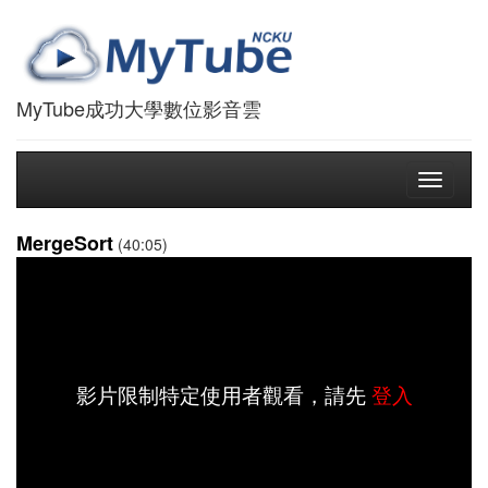
MyTube成功大學數位影音雲
Toggle
navigati
MergeSort
(40:05)
影片限制特定使用者觀看，請先
登入