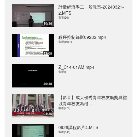
計量經濟學二一般教室-20240321-
2.MTS
觀看(20)
10:36
程序控制錄影09282.mp4
觀看(1081)
52:00
Z_C14-01AM.mp4
觀看(1)
46:40
【影音】成大優秀青年校友頒獎典禮
以青年校友為楷...
觀看(976)
04:36
0926課程影片4.MTS
觀看(545)