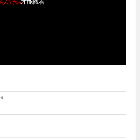
輸入密碼
才能觀看
p4