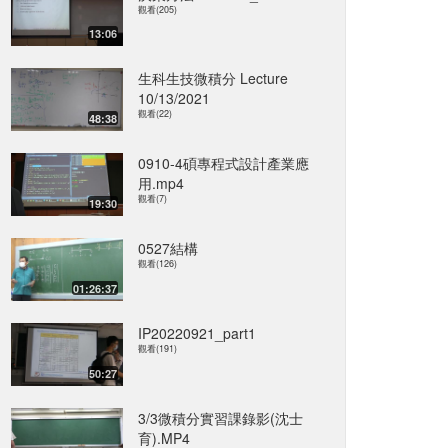
觀看(205)
13:06
生科生技微積分 Lecture
10/13/2021
觀看(22)
48:38
0910-4碩專程式設計產業應
用.mp4
觀看(7)
19:30
0527結構
觀看(126)
01:26:37
IP20220921_part1
觀看(191)
50:27
3/3微積分實習課錄影(沈士
育).MP4