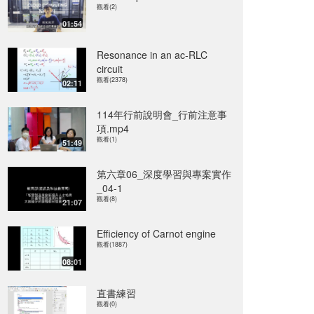
觀看(2)
01:54
Resonance in an ac-RLC
circuit
觀看(2378)
02:11
114年行前說明會_行前注意事
項.mp4
觀看(1)
51:49
第六章06_深度學習與專案實作
_04-1
觀看(8)
21:07
Efficiency of Carnot engine
觀看(1887)
08:01
直書練習
觀看(0)