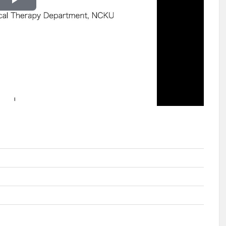
播
放
影
片