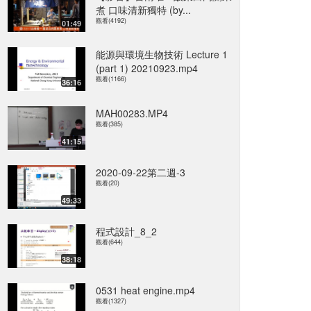
煮 口味清新獨特 (by...
觀看(4192)
01:49
能源與環境生物技術 Lecture 1
(part 1) 20210923.mp4
觀看(1166)
36:16
MAH00283.MP4
觀看(385)
41:15
2020-09-22第二週-3
觀看(20)
49:33
程式設計_8_2
觀看(644)
38:18
0531 heat engine.mp4
觀看(1327)