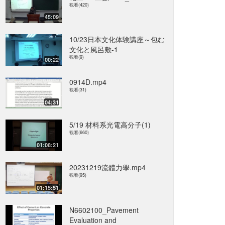
觀看(420)
45:09
10/23日本文化体験講座～包む
文化と風呂敷-1
觀看(9)
00:22
0914D.mp4
觀看(31)
04:31
5/19 材料系光電高分子(1)
觀看(660)
01:08:21
20231219流體力學.mp4
觀看(95)
01:15:51
N6602100_Pavement
Evaluation and