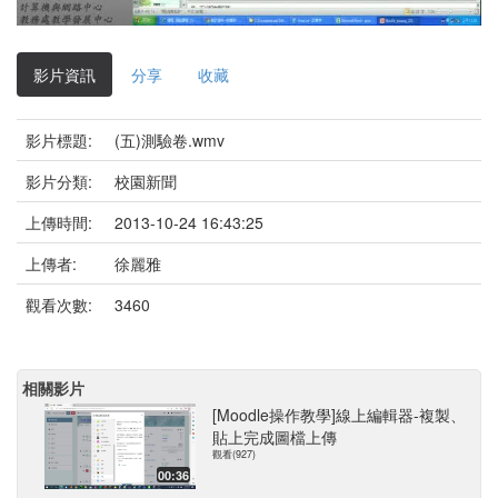
影
片
影片資訊
分享
收藏
影片標題:
(五)測驗卷.wmv
影片分類:
校園新聞
上傳時間:
2013-10-24 16:43:25
上傳者:
徐麗雅
觀看次數:
3460
相關影片
[Moodle操作教學]線上編輯器-複製、
貼上完成圖檔上傳
觀看(927)
00:36