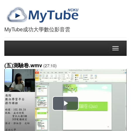
MyTube成功大學數位影音雲
Toggle
navigati
(五)測驗卷.wmv
(27:10)
播
放