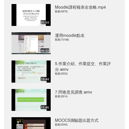
Moodle課程報表全攻略.mp4
觀看(4879)
01:54
運用moodle點名
觀看(10168)
00:52
5.作業介紹、作業提交、作業評
分.wmv
觀看(3503)
13:44
7.問卷意見調查.wmv
觀看(2814)
11:46
MOOCS測驗題出題方式
觀看(3540)