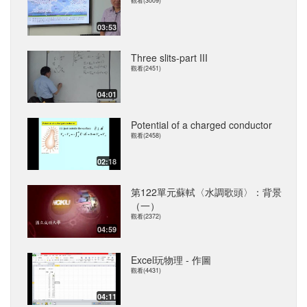
觀看(3009)
03:53
Three slits-part III
觀看(2451)
04:01
Potential of a charged conductor
觀看(2458)
02:18
第122單元蘇軾〈水調歌頭〉：背景
（一）
觀看(2372)
04:59
Excel玩物理 - 作圖
觀看(4431)
04:11