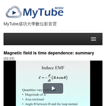
MyTube成功大學數位影音雲
Toggle
navigati
Magnetic field is time dependence: summary
(02:23)
播
放