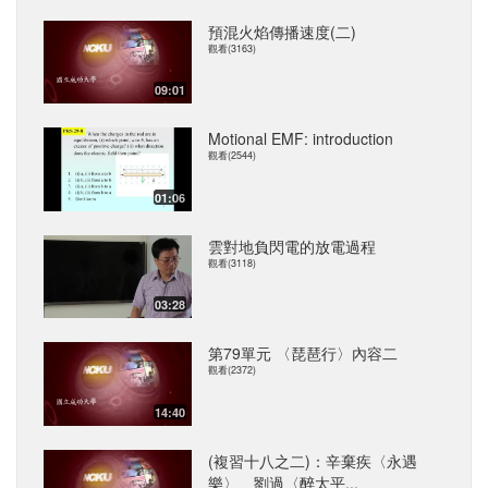
預混火焰傳播速度(二)
觀看(3163)
09:01
Motional EMF: introduction
觀看(2544)
01:06
雲對地負閃電的放電過程
觀看(3118)
03:28
第79單元 〈琵琶行〉內容二
觀看(2372)
14:40
(複習十八之二)：辛棄疾〈永遇
樂〉、劉過〈醉太平...