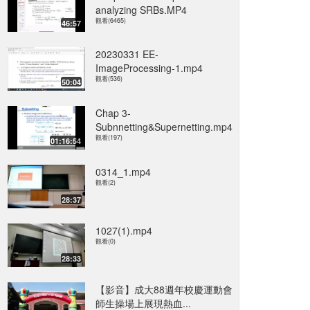
analyzing SRBs.MP4
觀看(6465)
46:57
20230331 EE-
ImageProcessing-1.mp4
觀看(536)
50:04
Chap 3-
Subnnetting&Supernetting.mp4
觀看(197)
01:16:54
0314_1.mp4
觀看(2)
28:37
1027(1).mp4
觀看(0)
28:33
【影音】成大88週年校慶運動會
師生操場上展現熱血...