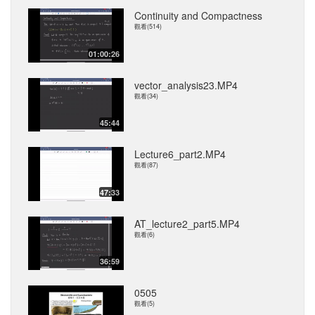
Continuity and Compactness
觀看(514)
01:00:26
vector_analysis23.MP4
觀看(34)
45:44
Lecture6_part2.MP4
觀看(87)
47:33
AT_lecture2_part5.MP4
觀看(6)
36:59
0505
觀看(5)