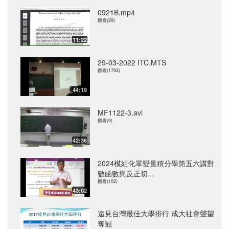
0921B.mp4
觀看(29)
11:22
29-03-2022 ITC.MTS
觀看(1763)
44:19
MF1122-3.avi
觀看(0)
42:36
2024模組化單變量積分學第五六講對
數函數與反正切...
觀看(102)
43:02
遠見台灣最佳大學排行 成大社會聲望
奪冠