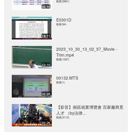
觀看(2961)
02:15
E0301D
觀看(94)
14:11
2023_10_30_13_02_57_Movie -
Trim.mp4
觀看(1367)
53:10
00132.MTS
觀看(1)
32:28
【影音】南區就業博覽會 百家廠商覓
人才 （by法律...
觀看(3112)
02:26