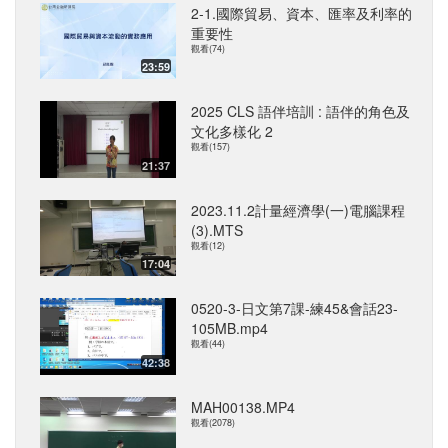
2-1.國際貿易、資本、匯率及利率的
重要性
觀看(74)
23:59
2025 CLS 語伴培訓 : 語伴的角色及
文化多樣化 2
觀看(157)
21:37
2023.11.2計量經濟學(一)電腦課程
(3).MTS
觀看(12)
17:04
0520-3-日文第7課-練45&會話23-
105MB.mp4
觀看(44)
42:38
MAH00138.MP4
觀看(2078)