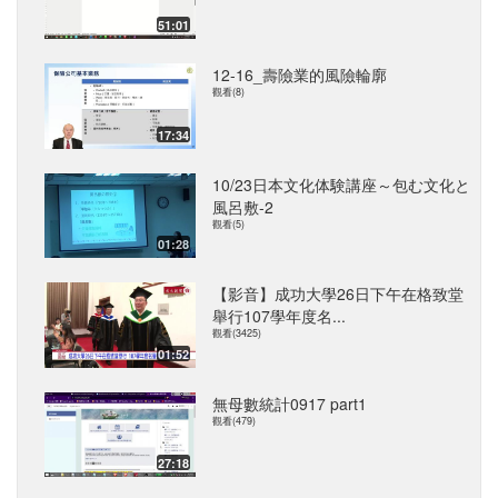
51:01
12-16_壽險業的風險輪廓
觀看(8)
17:34
10/23日本文化体験講座～包む文化と
風呂敷-2
觀看(5)
01:28
【影音】成功大學26日下午在格致堂
舉行107學年度名...
觀看(3425)
01:52
無母數統計0917 part1
觀看(479)
27:18