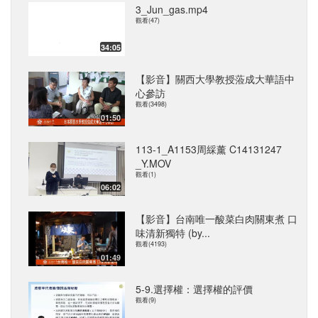
3_Jun_gas.mp4
觀看(47)
34:05
【影音】關西大學教授蒞成大華語中
心參訪
觀看(3498)
01:50
113-1_A1153周綵薰 C14131247
_Y.MOV
觀看(1)
06:02
【影音】台南唯一酸菜白肉關東煮 口
味清新獨特 (by...
觀看(4193)
01:49
5-9.選擇權：選擇權的評價
觀看(9)