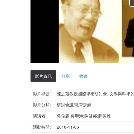
影片資訊
分享
收藏
影片標題:
陳之藩教授國際學術研討會. 文學與科學的對話(99
影片分類:
研討會議/教育訓練
演講者:
吳俊霖;蔡聖鴻;陳健邦;蘇美雅
活動時間:
2010-11-06