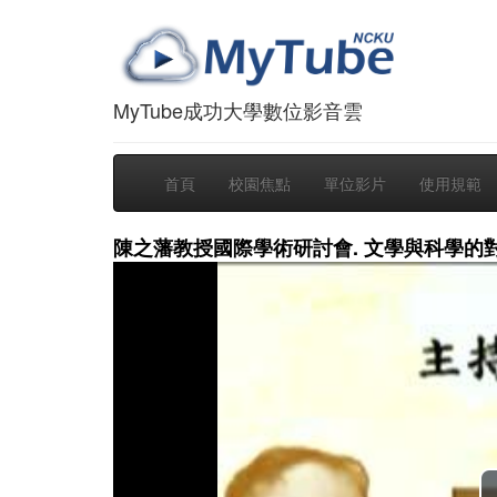
MyTube成功大學數位影音雲
首頁
校園焦點
單位影片
使用規範
陳之藩教授國際學術研討會. 文學與科學的對話(99.