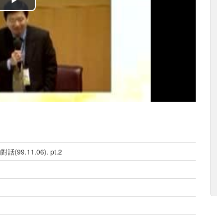
播
放
影
片
.11.06). pt.2