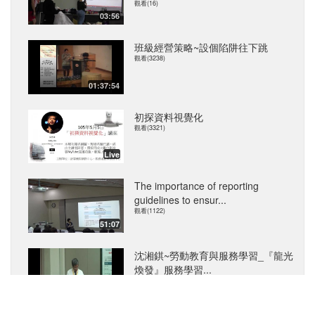
觀看(16)
03:56
班級經營策略~設個陷阱往下跳
觀看(3238)
01:37:54
初探資料視覺化
觀看(3321)
Live
The importance of reporting
guidelines to ensur...
觀看(1122)
51:07
沈湘錤~勞動教育與服務學習_『龍光
煥發』服務學習...
觀看(2701)
59:00