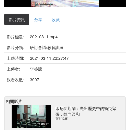
影
片
影片資訊
分享
收藏
影片標題:
20210311.mp4
影片分類:
研討會議/教育訓練
上傳時間:
2021-03-11 22:27:47
上傳者:
李睿騰
觀看次數:
3907
相關影片
印尼伊斯蘭：走出歷史中的衝突緊
張，轉向溫和
觀看(1228)
02:00:25