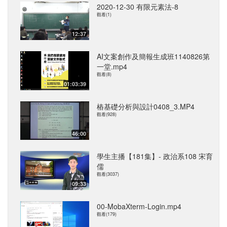
2020-12-30 有限元素法-8
觀看(1)
12:37
AI文案創作及簡報生成班1140826第
一堂.mp4
觀看(8)
01:03:39
樁基礎分析與設計0408_3.MP4
觀看(928)
46:00
學生主播【181集】- 政治系108 宋育
儒
觀看(3037)
09:33
00-MobaXterm-Login.mp4
觀看(179)