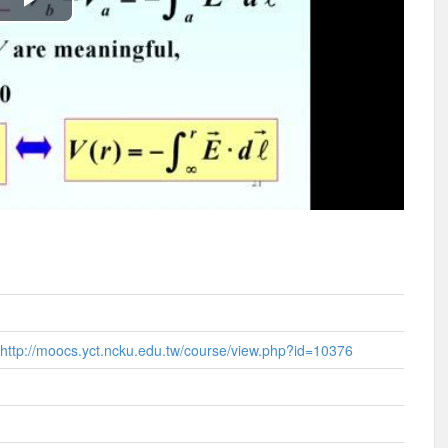
播
放
影
片
http://moocs.yct.ncku.edu.tw/course/view.php?id=10376