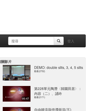
登入
相關影片
DEMO: double slits, 3, 4, 5 slits
觀看(2752)
05:00
第228單元陶潛〈歸園田居〉：
內容（二）、誦吟
觀看(2171)
05:47
自由噴流與停滯面流(五)