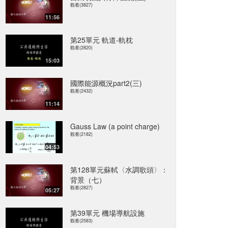
觀看(3827)
11:56
第25單元 軌道-軌枕
觀看(2820)
15:03
國際能源概況part2(三)
觀看(2432)
11:14
Gauss Law (a point charge)
觀看(2182)
04:53
第128單元蘇軾〈水調歌頭〉：
背景（七）
觀看(2827)
05:27
第39單元 機場導航設施
觀看(2583)