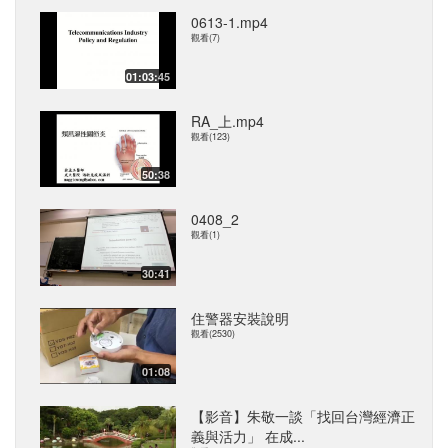
0613-1.mp4
觀看(7)
01:03:45
RA_上.mp4
觀看(123)
50:38
0408_2
觀看(1)
30:41
住警器安裝說明
觀看(2530)
01:08
【影音】朱敬一談「找回台灣經濟正
義與活力」 在成...