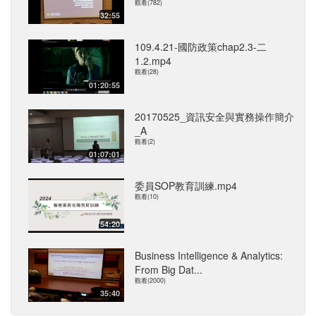
觀看(782)
32:55
109.4.21-國防政策chap2.3-二
1.2.mp4
觀看(28)
01:20:55
20170525_資訊安全與實務操作簡介
_A
觀看(2)
01:07:01
委員SOP教育訓練.mp4
觀看(10)
54:20
Business Intelligence & Analytics:
From Big Dat...
觀看(2000)
35:40