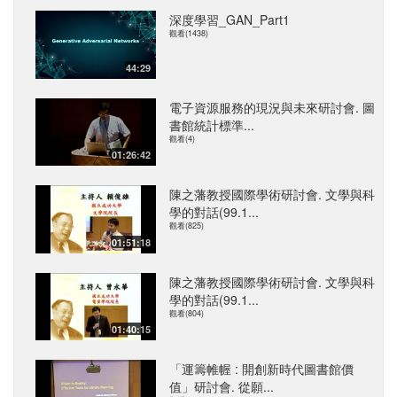
深度學習_GAN_Part1
觀看(1438)
44:29
電子資源服務的現況與未來研討會. 圖
書館統計標準...
觀看(4)
01:26:42
陳之藩教授國際學術研討會. 文學與科
學的對話(99.1...
觀看(825)
01:51:18
陳之藩教授國際學術研討會. 文學與科
學的對話(99.1...
觀看(804)
01:40:15
「運籌帷幄 : 開創新時代圖書館價
值」研討會. 從願...