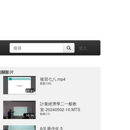
登入
相關影片
複習七八.mp4
觀看(100)
27:41
計量經濟學二一般教
室-20240502-10.MTS
觀看(17)
10:36
6/9 最佳化 5