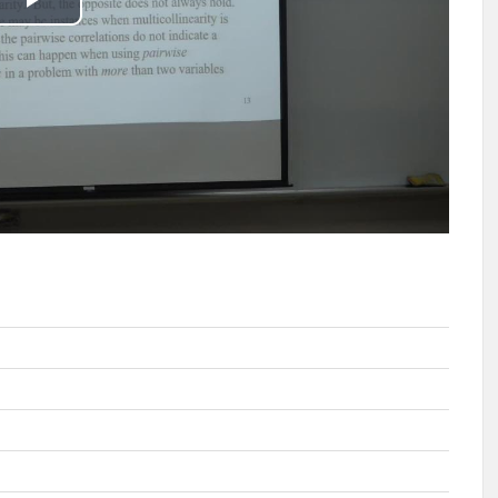
播
放
影
片