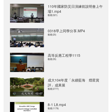
110年國家防災日演練前說明會上午
場1.mp4
觀看(321)
00:52
0318早上同學分享.MP4
觀看(25)
30:40
高等反應工程學1115
觀看(35)
48:16
成大104年度「永續藍海 熠星賞
評」成果展
觀看(2777)
02:07
8-1 L8.mp4
觀看(1179)