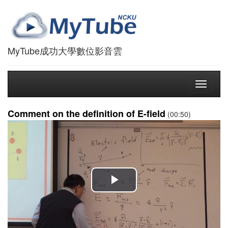
MyTube成功大學數位影音雲
Toggle
navigati
Comment on the definition of E-field
(00:50)
播
放