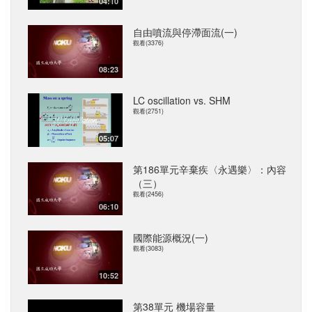
04:10
自由噴流與停滯面流(一)
觀看(3376)
08:23
LC oscillation vs. SHM
觀看(2751)
05:07
第186單元辛棄疾〈永遇樂〉：內容
（三）
觀看(2456)
06:10
國際能源概況(一)
觀看(3083)
10:52
第38單元 機場容量