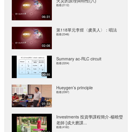
火災的原理與特性(八)
觀看(2112)
06:31
第118單元李煜〈虞美人〉：唱法
觀看(2348)
02:08
Summary ac-RLC circuit
觀看(2204)
00:46
Hueygen’s principle
觀看(2397)
01:33
Investments 投資學課程簡介-楊曉瑩
老師 [成大磨課...
觀看(4182)