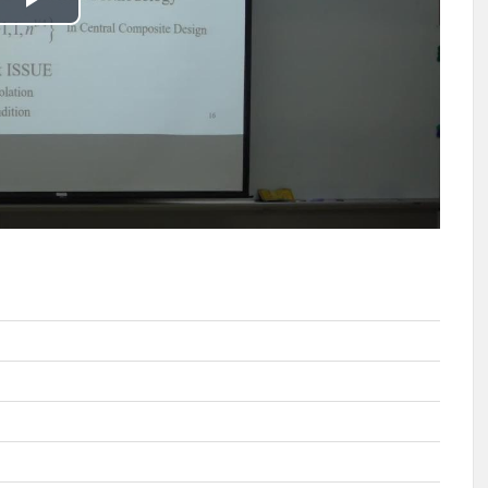
播
放
影
片