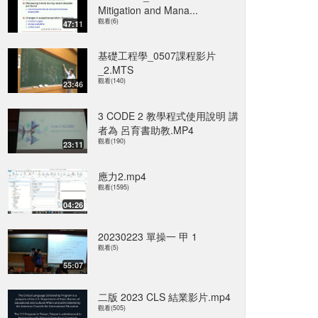
Mitigation and Mana...
觀看(6)
47:11
基礎工程學_0507課程影片
_2.MTS
觀看(140)
23:46
3 CODE 2 教學程式使用說明 講
者為 呂育書助教.MP4
觀看(190)
23:11
應力2.mp4
觀看(1595)
04:26
20230223 單操一 甲 1
觀看(5)
55:07
二版 2023 CLS 結業影片.mp4
觀看(505)