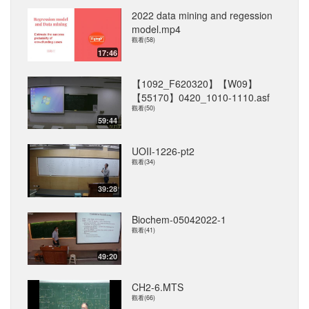
2022 data mining and regession
model.mp4
觀看(58)
17:46
【1092_F620320】【W09】
【55170】0420_1010-1110.asf
觀看(50)
59:44
UOII-1226-pt2
觀看(34)
39:28
Biochem-05042022-1
觀看(41)
49:20
CH2-6.MTS
觀看(66)