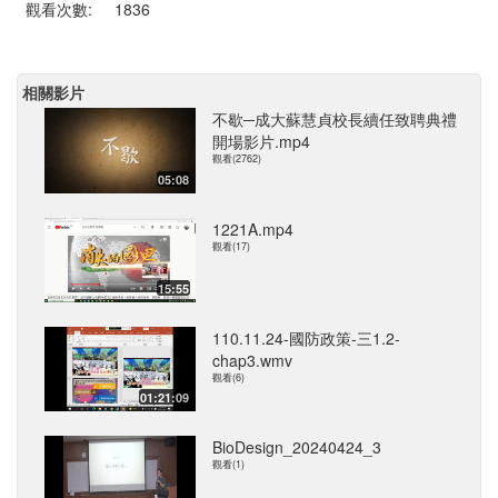
觀看次數:
1836
相關影片
不歇─成大蘇慧貞校長續任致聘典禮
開場影片.mp4
觀看(2762)
05:08
1221A.mp4
觀看(17)
15:55
110.11.24-國防政策-三1.2-
chap3.wmv
觀看(6)
01:21:09
BioDesign_20240424_3
觀看(1)