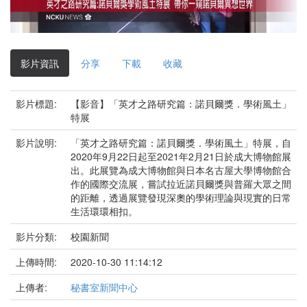
影
片
影片資訊
分享
下載
收藏
影片標題:
【影音】「英才之路研究篇：諾貝爾獎．學術風土」
特展
影片說明:
「英才之路研究篇：諾貝爾獎．學術風土」特展，自
2020年9月22日起至2021年2月21日於成大博物館展
出。此展覽為成大博物館與日本名古屋大學博物館合
作的國際交流展，嘗試拉近諾貝爾獎與普羅大眾之間
的距離，透過展覽發現深奧的學術理論與現實的日常
生活環環相扣。
影片分類:
校園新聞
上傳時間:
2020-10-30 11:14:12
上傳者:
秘書室新聞中心