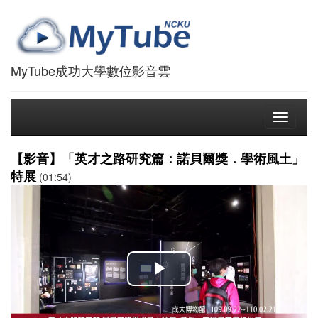
MyTube成功大學數位影音雲
Toggle
navigati
【影音】「英才之路研究篇：諾貝爾獎．學術風土」
特展
(01:54)
播
放