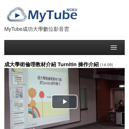
MyTube成功大學數位影音雲
Toggle
navigati
成大學術倫理教材介紹 Turnitin 操作介紹
(14:09)
播
放