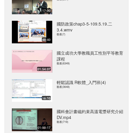
17:00
國防政策chap3-5-109.5.19.二
3.4.wmv
觀看(7)
48:40
國立成功大學教職員工性別平等教育
課程
觀看(6349)
01:54:07
輕鬆認識 R軟體_入門班(4)
觀看(3648)
16:10
國科會計畫磁約束高溫電漿研究介紹
DV.mp4
觀看(719)
01:00:17