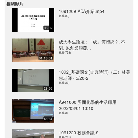
相關影片
1091209-ADA介紹.mp4
觀看(83)
06:32
成大學生論壇 : 「成」何體統？. 不
馴, 以創業顛覆...
觀看(793)
01:13:51
1092_基礎國文(古典詩詞)（二）林美
惠老師 - 5/20-2
觀看(27)
29:56
A941000 界面化學的生活應用
2022/03/01 13:10
觀看(3)
48:54
1061220 校務會議-9
觀看(281)