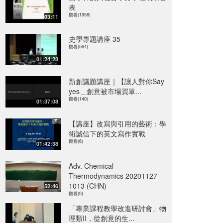
表
觀看(1958)
03:11
史學專題講座 35
觀看(564)
01:24:28
新創議題講座｜【讓人對你Say
yes＿創意被市場買單...
觀看(140)
01:37:08
【講座】改寫與引用的藝術：學
術誠信下的英文寫作實戰
觀看(6)
01:42:38
Adv. Chemical
Thermodynamics 20201127
1013 (CHN)
52:46
觀看(0)
「專業課程教學改進研討會」物
理類II，從創意的生...