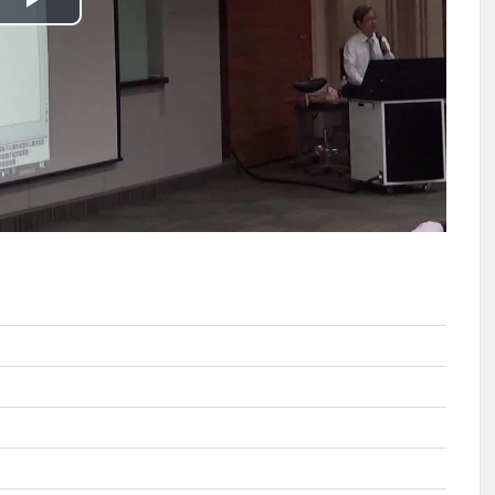
播
放
影
片